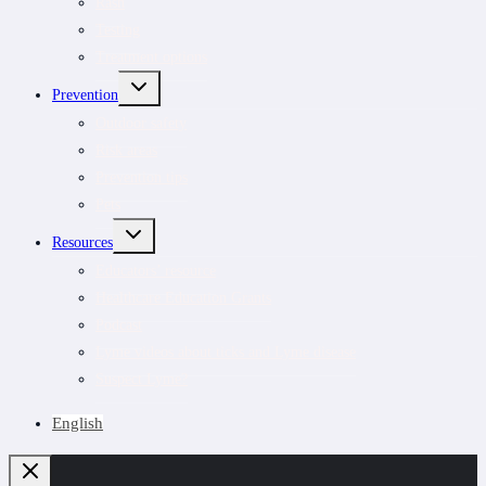
Rash
Testing
Treatment options
TOGGLE
Prevention
CHILD
MENU
Outdoor safety
Risk areas
Prevention tips
Pets
TOGGLE
Resources
CHILD
MENU
Educators’ resource
Healthcare Education Grants
Podcast
Lyme videos about ticks and Lyme disease
Suspect Lyme?
English