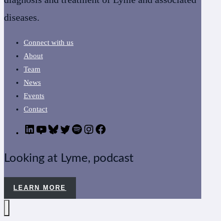
diseases.
Connect with us
About
Team
News
Events
Contact
LinkedIn
YouTube
Bluesky
Twitter
Podcast
CanLyme
Facebook
on
Instagram
Looking at Lyme, podcast
LEARN MORE