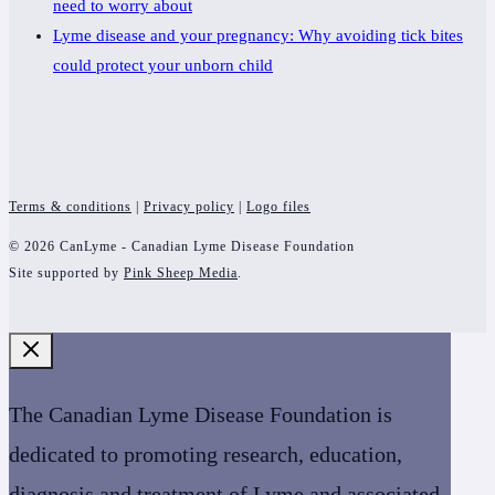
need to worry about
Lyme disease and your pregnancy: Why avoiding tick bites
could protect your unborn child
Terms & conditions
|
Privacy policy
|
Logo files
© 2026 CanLyme - Canadian Lyme Disease Foundation
Site supported by
Pink Sheep Media
.
The Canadian Lyme Disease Foundation is
dedicated to promoting research, education,
diagnosis and treatment of Lyme and associated