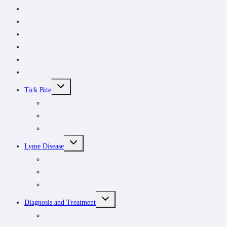
CanLyme
News
Tick removal kit
Donate
About
Subscribe
TOGGLE
Tick Bite
CHILD
MENU
Tick Removal Kit
Tick removal
Tick ID
TOGGLE
Lyme Disease
CHILD
MENU
Understanding tick-borne infections
For patients
For clinicians
TOGGLE
Diagnosis and Treatment
CHILD
MENU
Symptoms